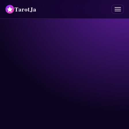
TarotJa
Meniu
Tarot
Oracole
Mancii
Astrologie
Horoscoape
Numerologie
Răspunsuri