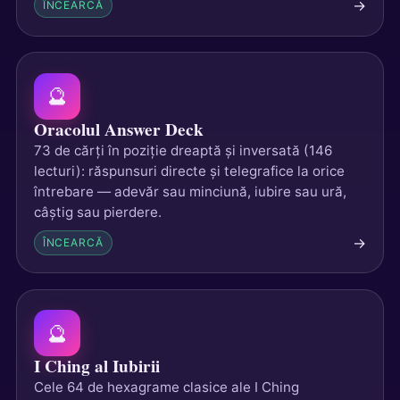
→
ÎNCEARCĂ
🔮
Oracolul Answer Deck
73 de cărți în poziție dreaptă și inversată (146
lecturi): răspunsuri directe și telegrafice la orice
întrebare — adevăr sau minciună, iubire sau ură,
câștig sau pierdere.
→
ÎNCEARCĂ
🔮
I Ching al Iubirii
Cele 64 de hexagrame clasice ale I Ching