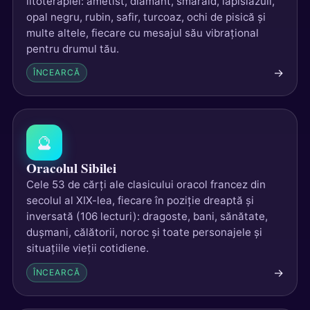
litoterapiei: ametist, diamant, smarald, lapislazuli,
opal negru, rubin, safir, turcoaz, ochi de pisică și
multe altele, fiecare cu mesajul său vibrațional
pentru drumul tău.
→
ÎNCEARCĂ
🔮
Oracolul Sibilei
Cele 53 de cărți ale clasicului oracol francez din
secolul al XIX-lea, fiecare în poziție dreaptă și
inversată (106 lecturi): dragoste, bani, sănătate,
dușmani, călătorii, noroc și toate personajele și
situațiile vieții cotidiene.
→
ÎNCEARCĂ