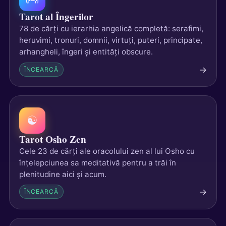
Tarot al Îngerilor
78 de cărți cu ierarhia angelică completă: serafimi,
heruvimi, tronuri, domnii, virtuți, puteri, principate,
arhangheli, îngeri și entități obscure.
→
ÎNCEARCĂ
☯
Tarot Osho Zen
Cele 23 de cărți ale oracolului zen al lui Osho cu
înțelepciunea sa meditativă pentru a trăi în
plenitudine aici și acum.
→
ÎNCEARCĂ