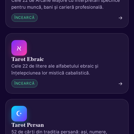
Cele 22 de Arcane Majore cu interpretări specifice
pentru muncă, bani și carieră profesională.
→
ÎNCEARCĂ
א
Tarot Ebraic
Cele 22 de litere ale alfabetului ebraic și
înțelepciunea lor mistică cabalistică.
→
ÎNCEARCĂ
☪
Tarot Persan
52 de cărți din tradiția persană: ași, numere,