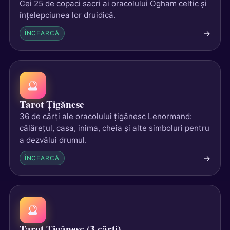
Cei 25 de copaci sacri ai oracolului Ogham celtic și
înțelepciunea lor druidică.
→
ÎNCEARCĂ
🔮
Tarot Țigănesc
36 de cărți ale oracolului țigănesc Lenormand:
călărețul, casa, inima, cheia și alte simboluri pentru
a dezvălui drumul.
→
ÎNCEARCĂ
🔮
Tarot Țigănesc (3 cărți)