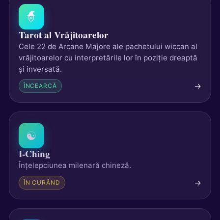
🧙
Tarot al Vrăjitoarelor
Cele 22 de Arcane Majore ale pachetului wiccan al
vrăjitoarelor cu interpretările lor în poziție dreaptă
și inversată.
→
ÎNCEARCĂ
☯
I-Ching
Înțelepciunea milenară chineză.
→
ÎN CURÂND