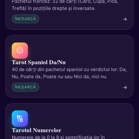
Pachetul francez: 32 de cărți (Caro, Cupă, Pică,
Treflă) în pozițiile drepte și inversate.
→
ÎNCEARCĂ
🟡
Tarot Spaniol Da/Nu
40 de cărți din pachetul spaniol cu verdictul lor: Da,
Nu, Poate da, Poate nu sau Nici da, nici nu.
→
ÎNCEARCĂ
🔢
Tarotul Numerelor
Numerele de la 0 la 9 și semnificația lor în