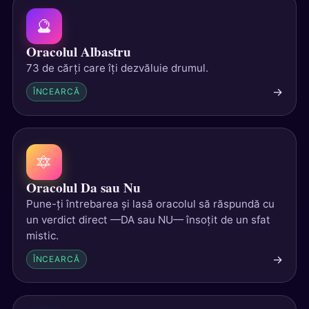
🔮
Oracolul Albastru
73 de cărți care îți dezvăluie drumul.
→
ÎNCEARCĂ
🔯
Oracolul Da sau Nu
Pune-ți întrebarea și lasă oracolul să răspundă cu
un verdict direct —DA sau NU— însoțit de un sfat
mistic.
→
ÎNCEARCĂ