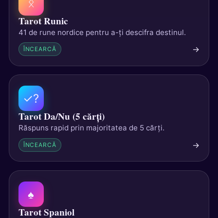
ᛟ
Tarot Runic
41 de rune nordice pentru a-ți descifra destinul.
→
ÎNCEARCĂ
✓?
Tarot Da/Nu (5 cărți)
Răspuns rapid prin majoritatea de 5 cărți.
→
ÎNCEARCĂ
♠
Tarot Spaniol