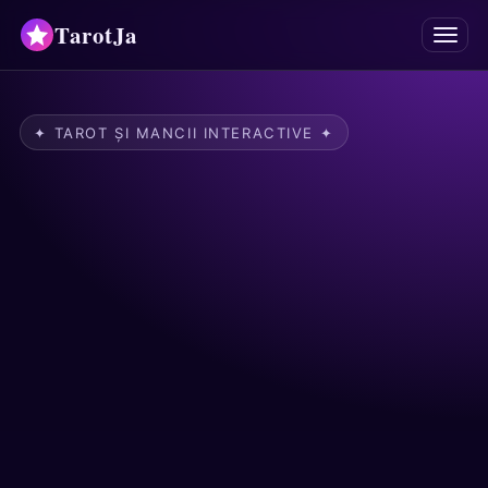
TarotJa
Meniu
Tarot
✦ TAROT ȘI MANCII INTERACTIVE ✦
Oracole
Mancii
Astrologie
Horoscoape
Numerologie
Răspunsuri