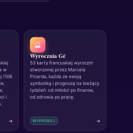
🔮
Wyrocznia Gé
kiej
53 karty francuskiej wyroczni
a w
stworzonej przez Marcela
j (106
Picarda, każda ze swoją
ze,
symboliką i prognozą na bieżący
e,
tydzień: od miłości po finanse,
ci i
od zdrowia po pracę.
.
→
→
WYPRÓBUJ