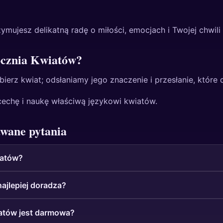
ymujesz delikatną radę o miłości, emocjach i Twojej chwili
ocznia Kwiatów?
ierz kwiat; odsłaniamy jego znaczenie i przesłanie, które d
cechę i naukę właściwą językowi kwiatów.
awane pytania
iatów?
ajlepiej doradza?
atów jest darmowa?