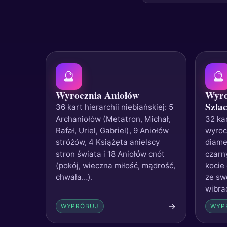
🔮
🔮
Wyrocznia Aniołów
Wyro
Szla
36 kart hierarchii niebiańskiej: 5
Archaniołów (Metatron, Michał,
32 ka
Rafał, Uriel, Gabriel), 9 Aniołów
wyrocz
stróżów, 4 Książęta anielscy
diamen
stron świata i 18 Aniołów cnót
czarny
(pokój, wieczna miłość, mądrość,
kocie 
chwała…).
ze sw
wibra
→
WYPRÓBUJ
WYP