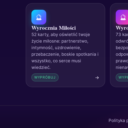
🔮
🔮
Wyrocznia Miłości
Wyro
52 karty, aby oświetlić twoje
73 kar
życie miłosne: partnerstwo,
odwró
intymność, uzdrowienie,
bezpo
przebaczenie, boskie spotkania i
odpow
wszystko, co serce musi
prawd
wiedzieć.
nienaw
→
WYPRÓBUJ
WYP
Polityka 