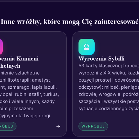
Inne wróżby, które mogą Cię zainteresować
🔮
cznia Kamieni
Wyrocznia Sybilli
chetnych
53 karty klasycznej francus
mienie szlachetne
wyroczni z XIX wieku, każd
ni litoterapii: ametyst,
pozycji prostej i odwrócone
t, szmaragd, lapis lazuli,
odczytów): miłość, pieniąd
 opal, rubin, szafir, turkus,
zdrowie, wrogowie, podróż
oko i wiele innych, każdy
szczęście i wszystkie posta
oim przekazem
sytuacje codziennego życia
cyjnym dla twojej drogi.
→
RÓBUJ
WYPRÓBUJ