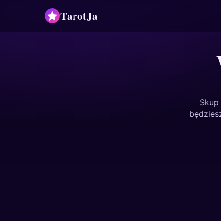
TarotJa
Skup 
będziesz