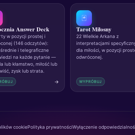
🃏
cznia Answer Deck
Tarot Miłosny
ty w pozycji prostej i
22 Wielkie Arkana z
conej (146 odczytów):
interpretacjami specyficzn
średnie i telegraficzne
dla miłości, w pozycji proste
iedzi na każde pytanie —
odwróconej.
a lub kłamstwo, miłość lub
iść, zysk lub strata.
→
RÓBUJ
WYPRÓBUJ
plików cookie
Polityka prywatności
Wyłączenie odpowiedzialnoś