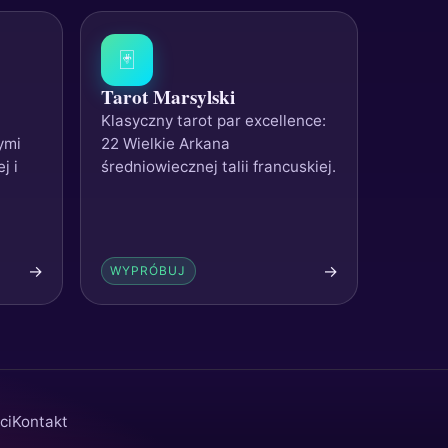
🃏
Tarot Marsylski
Klasyczny tarot par excellence:
ymi
22 Wielkie Arkana
j i
średniowiecznej talii francuskiej.
→
→
WYPRÓBUJ
ci
Kontakt