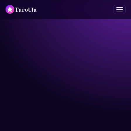
TarotJa
Menu
Tarot
Wyrocznie
Mancje
Astrologia
Horoskopy
Numerologia
Odpowiedzi