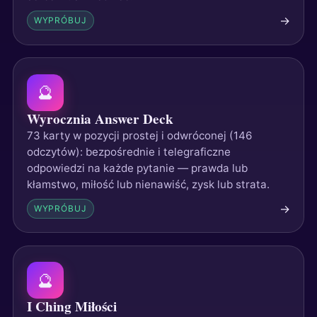
→
WYPRÓBUJ
🔮
Wyrocznia Answer Deck
73 karty w pozycji prostej i odwróconej (146
odczytów): bezpośrednie i telegraficzne
odpowiedzi na każde pytanie — prawda lub
kłamstwo, miłość lub nienawiść, zysk lub strata.
→
WYPRÓBUJ
🔮
I Ching Miłości