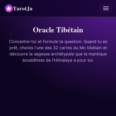
TarotJa
Menu
Tarot
Oracle Tibétain
Chat
✨
Concentre-toi et formule ta question. Quand tu es
prêt, choisis l'une des 32 cartes du Mo tibétain et
Oracles
découvre la sagesse archétypale que la mantique
bouddhiste de l'Himalaya a pour toi.
Mancies
Astrologie
Horoscopes
Numérologie