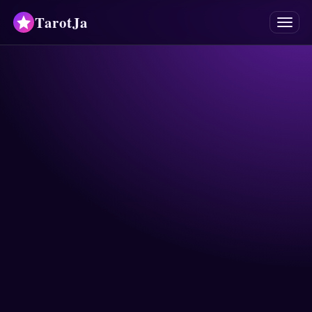
TarotJa
Menu
Tarot
Chat
✨
Oracles
Mancies
Astrologie
Horoscopes
Numérologie