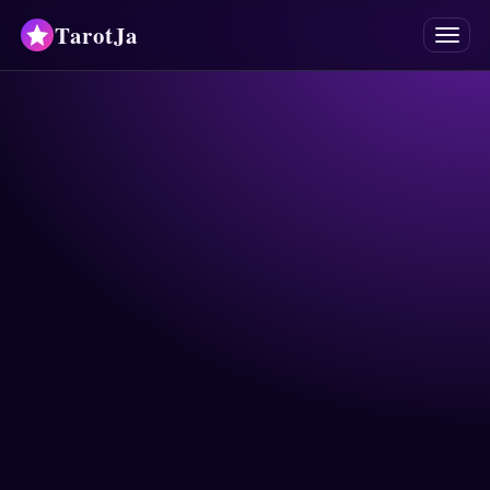
TarotJa
Menu
Tarot
Chat
✨
Oracles
Mancies
Astrologie
Horoscopes
Numérologie