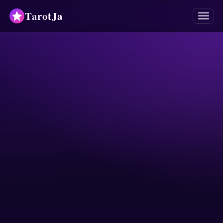
TarotJa
Menú
Tarot
Oráculos
Mancias
Astrología
Horóscopos
Numerología
Respuestas