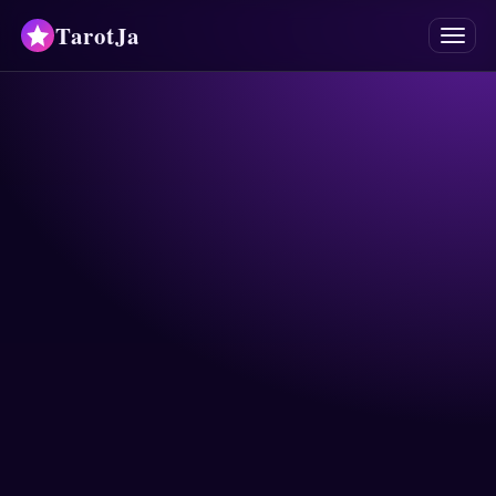
TarotJa
Menú
Tarot
Oráculos
Mancias
Astrología
Horóscopos
Numerología
Respuestas