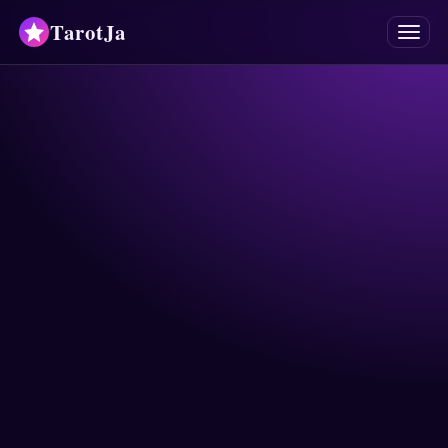
TarotJa
Menü
Tarot
Kâhinler
Falcılık
Astroloji
Burçlar
Numeroloji
Cevaplar