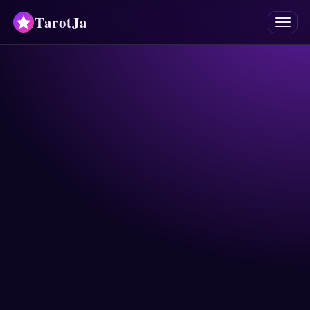
TarotJa
Меню
Таро
Оракулы
Гадания
Астрология
Гороскопы
Нумерология
Ответы