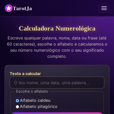
TarotJa
Menu
Tarô
Calculadora Numerológica
Escreve qualquer palavra, nome, data ou frase (até
Oráculos
60 caracteres), escolhe o alfabeto e calcularemos o
seu número numerológico com o seu significado
Mancias
completo.
Astrologia
Texto a calcular
Horóscopos
Numerologia
Escolhe o alfabeto
Alfabeto caldeu
Respostas
Alfabeto pitagórico